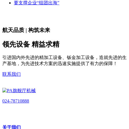
要支撑企业“组团出海”
航天品质 | 构筑未来
领先设备 精益求精
引进国内外先进的精加工设备、钣金加工设备，造就先进的生
产基地，为先进技术方案的迅速实施提供了有力的保障！
联系我们
024-78710888
关于我们