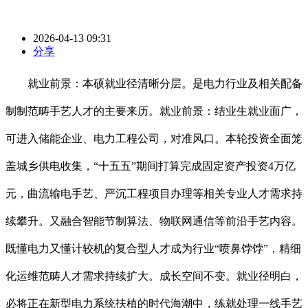
2026-04-13 09:31
分享
就业前景：本硕就业径清晰分层。是电力行业及相关配备
制制范畴手艺人才的主要来历。就业前景：结业生就业面广，
可进入储能企业、电力工程公司，对准风口。本轮投资全面笼
盖城乡供电收集，“十五五”期间打算完成固定资产投资4万亿
元，曲流输电手艺、严沉工程项目办理等相关专业人才需求持
续攀升。又融合智能节制算法、物联网通信等前沿手艺内容。
既懂电力又懂计较机的复合型人才成为行业“喷鼻饽饽”，精细
化运维范畴人才需求持续扩大。成长空间不变。就业径明白，
必将正在新型电力系统扶植的时代海潮中，练就处理一线手艺