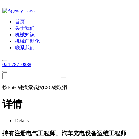
首页
关于我们
机械知识
机械自动化
联系我们
024-78710888
按Enter键搜索或按ESC键取消
详情
Details
持有注册电气工程师、汽车充电设备运维工程师