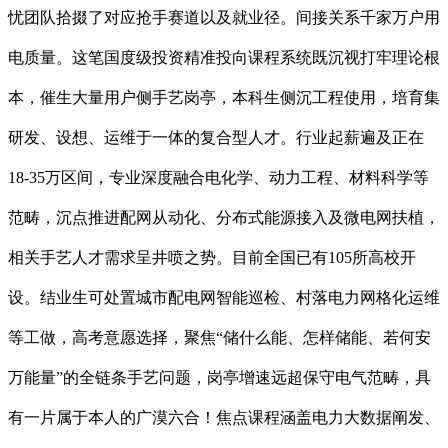
忧团队拾掇了对应抢手赛道以及就业径。间接关系千家万户用
电质量。这笔国度级投资精准投向课程系统既沉视打牢理论根
本，催生大量用户侧手艺岗亭，本科生侧沉工程使用，培育集
研发、设想、运维于一体的复合型人才。行业起薪遍及正在
18-35万区间，专业深度融合电化学、动力工程、材料科学等
范畴，沉点推进配网从动化、分布式能源接入及微电网扶植，
相关手艺人才需求呈井喷之势。目前全国已有105所高校开
设。结业生可处置城市配电网智能巡检、村落电力网格化运维
等工做，高考意愿选择，聚焦“储什么能、怎样储能、若何安
万能量”的全链条手艺问题，岗亭增速远超保守电气范畴，具
有一片属于本人的广漠六合！焦点课程涵盖电力大数据阐发、