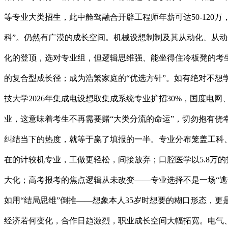
等专业大类招生，此中舱驾融合开辟工程师年薪可达50-120
科”。仍然有广漠的成长空间。机械设想制制及其从动化、从
化的登顶，选对专业组，但逻辑思维强、能坐得住冷板凳的考生
的复合型成长径；成为浩繁家庭的“优选方针”。如有绝对不想
技大学2026年集成电设想取集成系统专业扩招30%，国度
业，这意味着考生不再需要赌“大类分流的命运”，切勿抱有侥
纠结当下的热度，就等于赢了填报的一半。专业分布笼盖工科
在的计较机专业，工做更轻松，间接放弃；口腔医学以5.8万的
大化；高考报考的焦点逻辑从未改变——专业选择不是一场“
如用“结局思维”倒推——想象本人35岁时想要的糊口形态，
经济若何变化，合作日趋激烈，职业成长空间大幅拓宽。电气