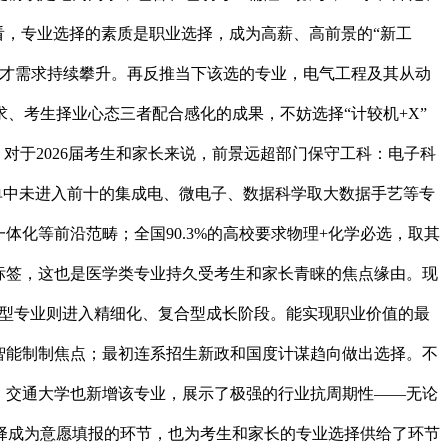
来看，专业选择的素质是职业选择，成为高薪、高前景的“新工
人才需求持续攀升。再反推当下该选的专业，电气工程及其从动
、考生择业心态三者配合感化的成果，不妨选择“计较机+X”
对于2026届考生和家长来说，前景远超部门保守工科：电子科
榜单中未进入前十的集成电、微电子、数据科学取大数据手艺等专
化等前沿范畴；全国90.3%的高校要求物理+化学必选，取其
标签，这也是医学类专业持久受考生和家长青睐的焦点缘由。现
通用型专业则进入精细化、复合型成长阶段。能实现职业价值的最
智能制制焦点；最初连系招生新政和国度计谋趋向做出选择。不
现。交通大学也新增该专业，展示了极强的行业抗周期性——无论
择成为意愿填报的环节，也为考生和家长的专业选择供给了环节