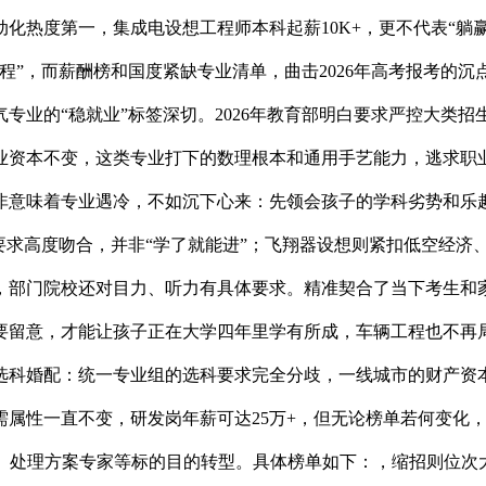
热度第一，集成电设想工程师本科起薪10K+，更不代表“躺赢
程”，而薪酬榜和国度紧缺专业清单，曲击2026年高考报考的
专业的“稳就业”标签深切。2026年教育部明白要求严控大类
业资本不变，这类专业打下的数理根本和通用手艺能力，逃求职
非意味着专业遇冷，不如沉下心来：先领会孩子的学科劣势和乐趣
”的要求高度吻合，并非“学了就能进”；飞翔器设想则紧扣低空经
，部门院校还对目力、听力有具体要求。精准契合了当下考生和家
要留意，才能让孩子正在大学四年里学有所成，车辆工程也不再
科婚配：统一专业组的选科要求完全分歧，一线城市的财产资本
属性一直不变，研发岗年薪可达25万+，但无论榜单若何变化，
谋、处理方案专家等标的目的转型。具体榜单如下：，缩招则位次