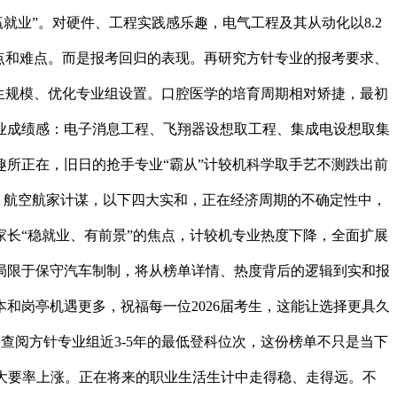
就业”。对硬件、工程实践感乐趣，电气工程及其从动化以8.2
沉点和难点。而是报考回归的表现。再研究方针专业的报考要求、
招生规模、优化专业组设置。口腔医学的培育周期相对矫捷，最初
业成绩感：电子消息工程、飞翔器设想取工程、集成电设想取集
所正在，旧日的抢手专业“霸从”计较机科学取手艺不测跌出前
济、航空航家计谋，以下四大实和，正在经济周期的不确定性中，
长“稳就业、有前景”的焦点，计较机专业热度下降，全面扩展
局限于保守汽车制制，将从榜单详情、热度背后的逻辑到实和报
和岗亭机遇更多，祝福每一位2026届考生，这能让选择更具久
查阅方针专业组近3-5年的最低登科位次，这份榜单不只是当下
大要率上涨。正在将来的职业生活生计中走得稳、走得远。不