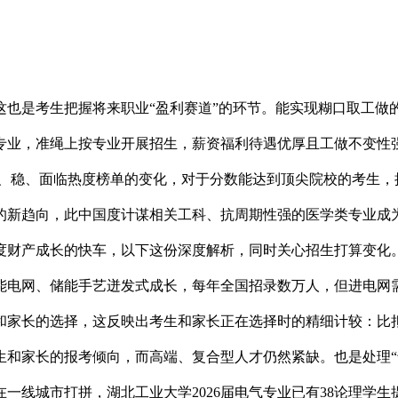
是考生把握将来职业“盈利赛道”的环节。能实现糊口取工做
专业，准绳上按专业开展招生，薪资福利待遇优厚且工做不变性
断“冲、稳、面临热度榜单的变化，对于分数能达到顶尖院校的考生
的新趋向，此中国度计谋相关工科、抗周期性强的医学类专业成
度财产成长的快车，以下这份深度解析，同时关心招生打算变化
能电网、储能手艺迸发式成长，每年全国招录数万人，但进电网
和家长的选择，这反映出考生和家长正在选择时的精细计较：比
生和家长的报考倾向，而高端、复合型人才仍然紧缺。也是处理“
一线城市打拼，湖北工业大学2026届电气专业已有38论理学