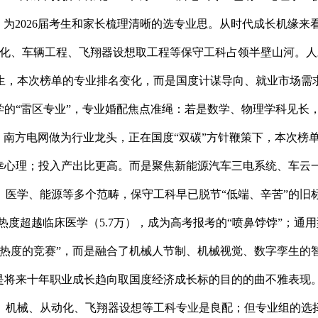
万，为2026届考生和家长梳理清晰的选专业思。从时代成长机缘
动化、车辆工程、飞翔器设想取工程等保守工科占领半壁山河。
，本次榜单的专业排名变化，而是国度计谋导向、就业市场需求
学的“雷区专业”，专业婚配焦点准绳：若是数学、物理学科见长，
电网、南方电网做为行业龙头，正在国度“双碳”方针鞭策下，本次
幸心理；投入产出比更高。而是聚焦新能源汽车三电系统、车云一体
、医学、能源等多个范畴，保守工科早已脱节“低端、辛苦”的旧
热度超越临床医学（5.7万），成为高考报考的“喷鼻饽饽”；
逃热度的竞赛”，而是融合了机械人节制、机械视觉、数字孪生的
更是将来十年职业成长趋向取国度经济成长标的目的的曲不雅表
、机械、从动化、飞翔器设想等工科专业是良配；但专业组的选