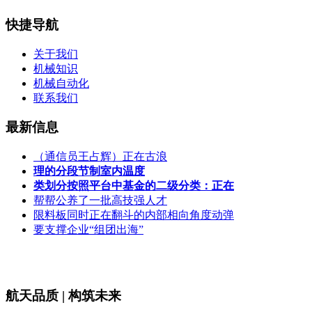
快捷导航
关于我们
机械知识
机械自动化
联系我们
最新信息
（通信员王占辉）正在古浪
理的分段节制室内温度
类划分按照平台中基金的二级分类：正在
帮帮公养了一批高技强人才
限料板同时正在翻斗的内部相向角度动弹
要支撑企业“组团出海”
航天品质 | 构筑未来