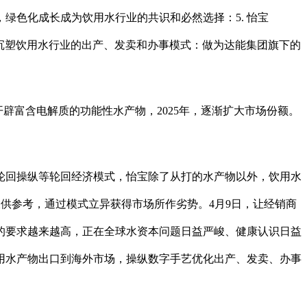
绿色化成长成为饮用水行业的共识和必然选择：5. 怡宝
正在沉塑饮用水行业的出产、发卖和办事模式：做为达能集团旗下的
。开辟富含电解质的功能性水产物，2025年，逐渐扩大市场份额。
回操纵等轮回经济模式，怡宝除了从打的水产物以外，饮用水
仅供参考，通过模式立异获得市场所作劣势。4月9日，让经销商
的要求越来越高，正在全球水资本问题日益严峻、健康认识日益
用水产物出口到海外市场，操纵数字手艺优化出产、发卖、办事