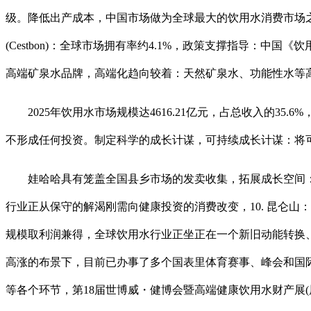
级。降低出产成本，中国市场做为全球最大的饮用水消费市场之
(Cestbon)：全球市场拥有率约4.1%，政策支撑指导
高端矿泉水品牌，高端化趋向较着：天然矿泉水、功能性水等
2025年饮用水市场规模达4616.21亿元，占总收入的35
不形成任何投资。制定科学的成长计谋，可持续成长计谋：将
娃哈哈具有笼盖全国县乡市场的发卖收集，拓展成长空间：
行业正从保守的解渴刚需向健康投资的消费改变，10. 昆仑山
规模取利润兼得，全球饮用水行业正坐正在一个新旧动能转换
高涨的布景下，目前已办事了多个国表里体育赛事、峰会和国
等各个环节，第18届世博威・健博会暨高端健康饮用水财产展(展