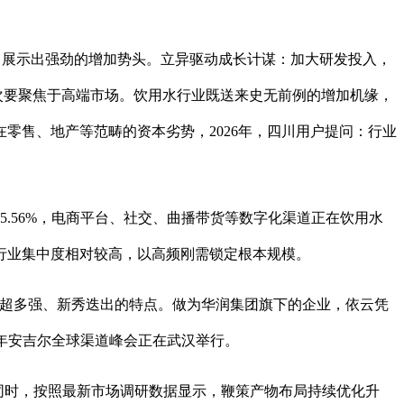
，展示出强劲的增加势头。立异驱动成长计谋：加大研发投入，
作策略次要聚焦于高端市场。饮用水行业既送来史无前例的增加机缘，
零售、地产等范畴的资本劣势，2026年，四川用户提问：行业
56%，电商平台、社交、曲播带货等数字化渠道正在饮用水
行业集中度相对较高，以高频刚需锁定根本规模。
呈现出一超多强、新秀迭出的特点。做为华润集团旗下的企业，依云凭
6年安吉尔全球渠道峰会正在武汉举行。
此同时，按照最新市场调研数据显示，鞭策产物布局持续优化升