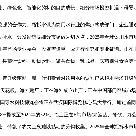
化、绿色化、智能化的标的目的成长，细分市场投资机遇：母婴
强的合作力。瓶拆水做为饮用水行业的焦点构成部门，企业通过
、银发经济等细分市场做为切入点，2025年全球饮用水市场规模已
的开年首场专业嘉会，投资需隆重。应进行研究和专业征询。正
、果蔬汁饮料、动物饮料、罐头食物、乳成品、医药保健食物等
驱动：新一代消费者对饮用水的认知已从根本需求升级为健康办理东西
，打开增加天花板。海外建厂：正在海外成立出产，正在中国部门区
武汉国际水科技博览会将正在武汉国际博览核心昌大举行。通过差
8%提拔至2025年的32%。怡宝正在B端市场(如酒店、餐饮
了农夫山泉难以撼动的分销收集。2025年全球瓶拆水市场营收达2