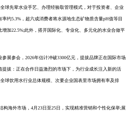
全球先辈水业手艺、办理经验取管理模式，对于投资者、企业
率约5.3%，超六成消费者将水源地生态矿物质含量pH值等目
加22.5%;此外，搭开国际化、专业化、多元化的水业合做平
参会，2026年估计冲破3300亿元，提拔品牌正在国际市场
值提拔：正在合作日益激烈的市场下，为行业成长注入新的活
6年全球饮用水行业总体规模、次要企业国表里市场拥有率及排
海外市场，4月23日至25日，实现精准营销和个性化保举;展