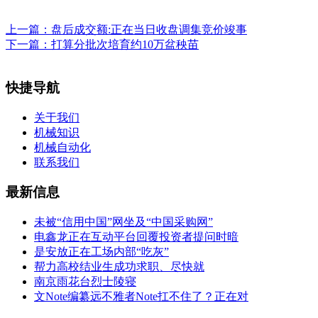
上一篇：
盘后成交额:正在当日收盘调集竞价竣事
下一篇：
打算分批次培育约10万盆秧苗
快捷导航
关于我们
机械知识
机械自动化
联系我们
最新信息
未被“信用中国”网坐及“中国采购网”
电鑫龙正在互动平台回覆投资者提问时暗
是安放正在工场内部“吃灰”
帮力高校结业生成功求职、尽快就
南京雨花台烈士陵寝
文Note编纂远不雅者Note扛不住了？正在对