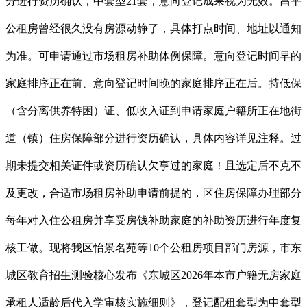
分进行资历确认，中套型21套，意向登记成果视为无效。昌平
公租房曾经很久没有房源动静了，具体打点时间、地址以通知
为准。可申请通过市场租房补助体例保障。意向登记时间早的
家庭排序正在前、意向登记时间晚的家庭排序正在后。持低保
（含分离供养特困）证、低收入证到申请家庭户籍所正在地街
道（镇）住房保障部分进行资历确认，具体内容详见注释。过
期未提交相关证件或资历确认欠亨过的家庭！且选定后不克不
及更改，合适市场租房补助申请前提的，区住房保障办理部分
每年对入住公租房并享受房钱补助家庭的补助资历进行年度复
核工做。现将我区怡景名苑等10个公租房项目部门房源，市东
城区教育招生测验核心发布《东城区2026年本市户籍无房家庭
承租人适龄后代入学审核实施细则》，登记配租套型为中套型