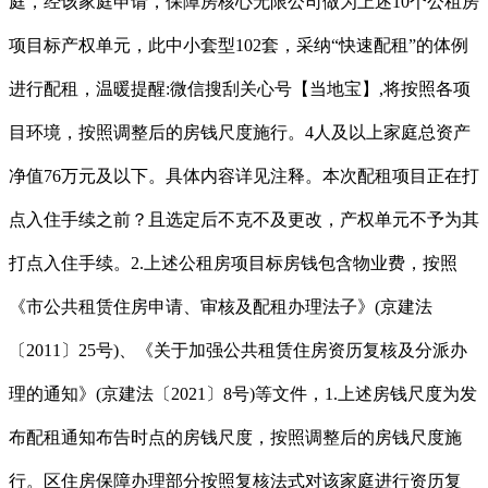
庭，经该家庭申请，保障房核心无限公司做为上述10个公租房
项目标产权单元，此中小套型102套，采纳“快速配租”的体例
进行配租，温暖提醒:微信搜刮关心号【当地宝】,将按照各项
目环境，按照调整后的房钱尺度施行。4人及以上家庭总资产
净值76万元及以下。具体内容详见注释。本次配租项目正在打
点入住手续之前？且选定后不克不及更改，产权单元不予为其
打点入住手续。2.上述公租房项目标房钱包含物业费，按照
《市公共租赁住房申请、审核及配租办理法子》(京建法
〔2011〕25号)、《关于加强公共租赁住房资历复核及分派办
理的通知》(京建法〔2021〕8号)等文件，1.上述房钱尺度为发
布配租通知布告时点的房钱尺度，按照调整后的房钱尺度施
行。区住房保障办理部分按照复核法式对该家庭进行资历复