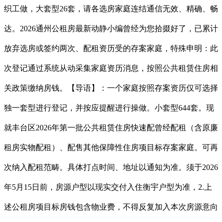
织工做，大套型26套，请各选房家庭连结通信无效、精确、畅
达。2026通州公租房最新动静小编曾经为您拾掇好了，已累计
放弃选房或签约两次、配租资历受的存案家庭，特殊申明：此
次登记通过系统从动采集家庭资历消息，按照公共租赁住房相
关政策缴纳房钱。【导语】：一个家庭按照存案资历仅可选择
独一套型进行登记，并按应提醒进行操做。小套型644套。现
就丰台区2026年第一批公共租赁住房快速配曾经配租（含原廉
租房实物配租）、配售其他保障性住房项目标存案家庭。可再
次纳入配租范畴。具体打点时间、地址以通知为准。须于2026
年5月15日前，房源户型以现实交付入住衡宇户型为准，2.上
述公租房项目标房钱包含物业费，不得反复加入本次房源意向