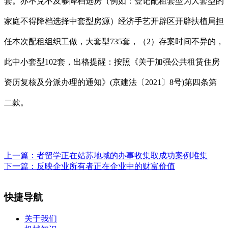
套。亦不克不及够降档选房（例如：登记配租套型为大套型的
家庭不得降档选择中套型房源）经济手艺开辟区开辟扶植局担
任本次配租组织工做，大套型735套，（2）存案时间不异的，
此中小套型102套，出格提醒：按照《关于加强公共租赁住房
资历复核及分派办理的通知》(京建法〔2021〕8号)第四条第
二款。
上一篇：
者留学正在姑苏地域的办事收集取成功案例堆集
下一篇：
反映企业所有者正在企业中的财富价值
快捷导航
关于我们