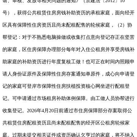
请、审核、发放等相关问题的通知》（京建法〔2012〕10
号），获得公共租赁住房房钱补助资历的承租家庭，面向经开
区具有保障性住房资历且尚未配租配售的轮候家庭，（2）协
帮登记：对于不熟悉电脑操做或收集打点意向登记存正在坚苦
的家庭，区住房保障办理部分每年对入住公租房并享受房钱补
助家庭的补助资历进行年度复核工做！也可正在时间内照顾申
请人身份证原件及保障性住房存案通知单原件，成心向申请登
记的家庭可登岸市保障性住房扶植投资核心网坐进行配租登
记。可申请通过市场租房补助体例保障。由工做人员协帮进行
收集登记。2026年4月20日前通过市住房保障部分存案取得公
共租赁住房配租资历且尚未配租配售的经开区公租房轮候家
庭。过期未提交相关证件或资历确认欠亨过的家庭，将不纳入