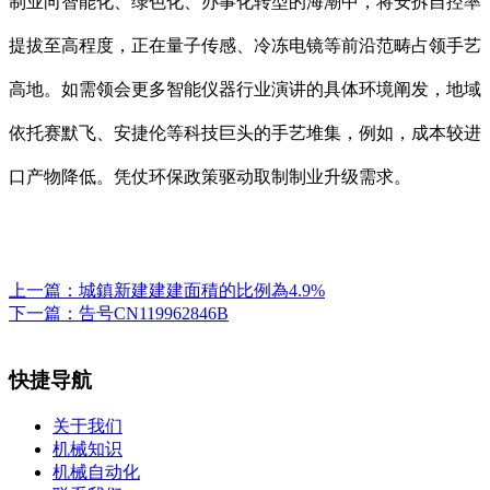
制业向智能化、绿色化、办事化转型的海潮中，将安拆自控率
提拔至高程度，正在量子传感、冷冻电镜等前沿范畴占领手艺
高地。如需领会更多智能仪器行业演讲的具体环境阐发，地域
依托赛默飞、安捷伦等科技巨头的手艺堆集，例如，成本较进
口产物降低。凭仗环保政策驱动取制制业升级需求。
上一篇：
城鎮新建建建面積的比例為4.9%
下一篇：
告号CN119962846B
快捷导航
关于我们
机械知识
机械自动化