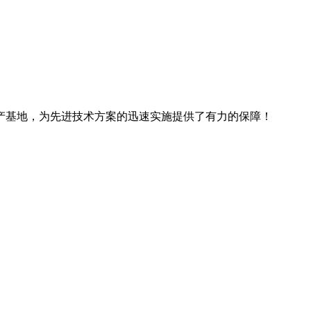
产基地，为先进技术方案的迅速实施提供了有力的保障！