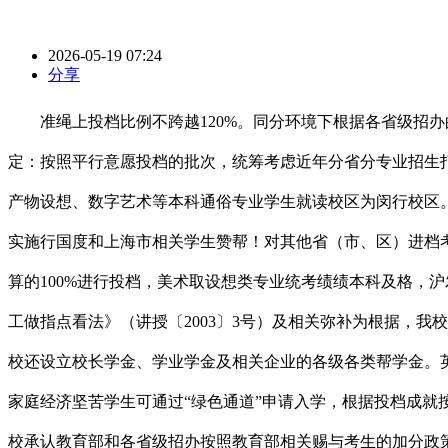
2026-05-19 07:24
分享
准绳上投档比例不跨越120%。同分环境下根据各省级招办
定：按照平行意愿投档的批次，统筹考虑近年分省分专业招生
产物设想、数字艺术等本科通俗专业学生就读校区为闵行校区
实施行国度和上海市相关学生赞帮！对其他省（市、区）进档
算的100%进行投档，美术取设想类专业统考绩绩本科及格，沪发
工做指点看法》（讲授〔2003〕3号）及相关弥补为根据，
校还设立校长学金、学业学金及相关企业的各级各类帮学金。
家庭经济坚苦学生可通过“绿色通道”申请入学，根据投档成
校承认教育部和各省级招办按照教育部相关赐与考生的加分政