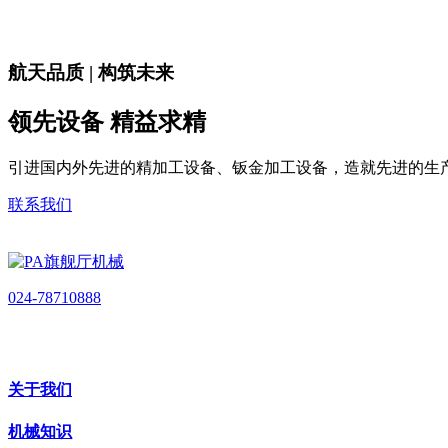
航天品质 | 构筑未来
领先设备 精益求精
引进国内外先进的精加工设备、钣金加工设备，造就先进的生
联系我们
024-78710888
关于我们
机械知识