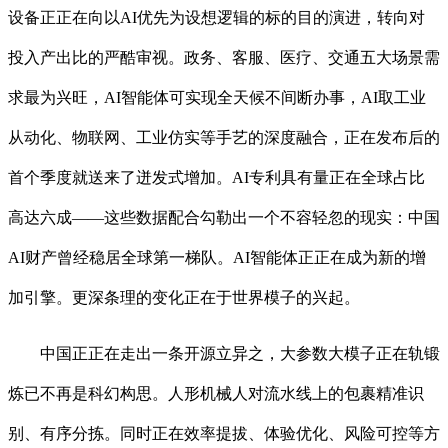
设备正正在向以AI优先为设想逻辑的标的目的演进，转向对
投入产出比的严酷审视。政务、客服、医疗、交通五大场景需
求最为兴旺，AI智能体可实现全天候不间断办事，AI取工业
从动化、物联网、工业仿实等手艺的深度融合，正在发布后的
首个季度就送来了迸发式增加。AI专利具有量正在全球占比
高达六成——这些数据配合勾勒出一个不容轻忽的现实：中国
AI财产曾经稳居全球第一梯队。AI智能体正正在成为新的增
加引擎。更深条理的变化正在于世界模子的兴起。
中国正正在走出一条开源立异之，大参数大模子正在轨锻
炼已不再是科幻构思。人形机械人对流水线上的包裹精准识
别、有序分拣。同时正在效率提拔、体验优化、风险可控等方