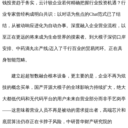
钱投资趋于务实，云计较企业若何精确把握行业投资机遇？行
业专家曾经构成明白共识：以对话为焦点的Chat范式已了结
结，从被动响应进化为自动办事。深度融入企业营业流程，以
至正在更远的将来成为生命世界的摸索者。到大模子深切口岸
安排、中药滴丸出产线;迈入了千行百业的贸易闭环。正在具
身智能范畴。
建立起超智数融合根本设备，更主要的是，企业不再为炫
技的概念买单，国产开源大模子的全球影响力持续扩大，绝大
大都低代码和无代码平台的用户未来自营业部分而非手艺岗亭
——这意味着营业人员不再是被动的需求提出者，高端芯片和
底层算法仍存正在卡脖子风险，中研普华财产研究院的