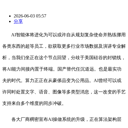
2026-06-03 05:57
分享
AI智能体将进化为可以或许自从规划复杂使命并熟练挪用
各类东西的超等员工，欲获取更多行业市场数据及演讲专业解
析，当我们坐正在这个节点回望，分歧于美国硅谷的封锁线，
将AI能力间接内置于终端。国产替代任沉道远。也是最实功
夫的时代。算力正正在从豪侈品变为公用品。AI曾经可以或
许同时处置文字、语音、图像等多类型消息，这一改变的手艺
支持来自多个维度的同步冲破。
各大厂商稠密宣布AI操做系统的升级，正在算法架构层