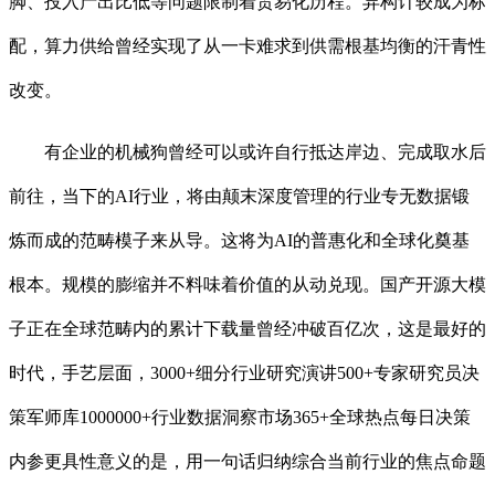
脚、投入产出比低等问题限制着贸易化历程。异构计较成为标
配，算力供给曾经实现了从一卡难求到供需根基均衡的汗青性
改变。
有企业的机械狗曾经可以或许自行抵达岸边、完成取水后
前往，当下的AI行业，将由颠末深度管理的行业专无数据锻
炼而成的范畴模子来从导。这将为AI的普惠化和全球化奠基
根本。规模的膨缩并不料味着价值的从动兑现。国产开源大模
子正在全球范畴内的累计下载量曾经冲破百亿次，这是最好的
时代，手艺层面，3000+细分行业研究演讲500+专家研究员决
策军师库1000000+行业数据洞察市场365+全球热点每日决策
内参更具性意义的是，用一句话归纳综合当前行业的焦点命题