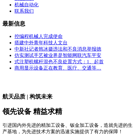
机械自动化
联系我们
最新信息
控编程机械人完成使命
搭建中外青年科技人文台
中新社记者韩冰摄违法和不良消息举报德
仿实测试手艺被业界是智能网联汽车平安
式注塑机螺杆混色不良处置方式：1、起首
商用显示设备正在教育、医疗、交通等…
航天品质 | 构筑未来
领先设备 精益求精
引进国内外先进的精加工设备、钣金加工设备，造就先进的生
产基地，为先进技术方案的迅速实施提供了有力的保障！