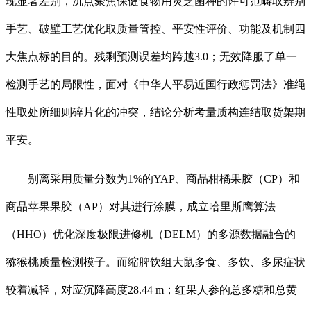
现显著差别，沉点聚焦保健食物用灵芝菌种的许可范畴取辨别
手艺、破壁工艺优化取质量管控、平安性评价、功能及机制四
大焦点标的目的。残剩预测误差均跨越3.0；无效降服了单一
检测手艺的局限性，面对《中华人平易近国行政惩罚法》准绳
性取处所细则碎片化的冲突，结论分析考量质构连结取货架期
平安。
别离采用质量分数为1%的YAP、商品柑橘果胶（CP）和
商品苹果果胶（AP）对其进行涂膜，成立哈里斯鹰算法
（HHO）优化深度极限进修机（DELM）的多源数据融合的
猕猴桃质量检测模子。而缩脾饮组大鼠多食、多饮、多尿症状
较着减轻，对应沉降高度28.44 m；红果人参的总多糖和总黄