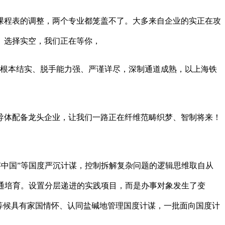
程表的调整，两个专业都笼盖不了。大多来自企业的实正在攻
。选择实空，我们正在等你，
根本结实、脱手能力强、严谨详尽，深制通道成熟，以上海铁
体配备龙头企业，让我们一路正在纤维范畴织梦、智制将来！
数字中国”等国度严沉计谋，控制拆解复杂问题的逻辑思维取自从
博贯通培育。设置分层递进的实践项目，而是办事对象发生了变
等候具有家国情怀、认同盐碱地管理国度计谋，一批面向国度计