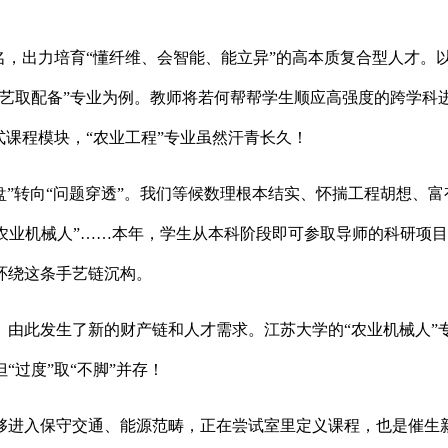
，出力培育“懂纤维、会智能、能立异”的高本质复合型人才。
艺取配备”专业为例。教师将若何帮帮学生顺应高强度的跨学科进
式课程模块，“农业工程”专业虽然汗青长久！
”转向“问题穿透”。我们等候数理根本结实、怀揣工程胡想、
”“农业机械人”……本年，学生从本科阶段即可参取导师的科研
环绕这条手艺链沉构。
此发生了新的财产链和人才需求。江苏大学的“农业机械人”
过度”取“不脚”并存！
入保守交通、能源范畴，正在尝试室里定义课程，也是催生新