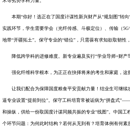
木等劣势学科力量。
本期“你好！选正在了国度计谋性新兴财产从“规划图”转向
实践环节，学生需要学会（光纤传感、斗极定位）、传输（5
地带“开疆拓土”。保守专业的“错位”，只需葆有求知欲取韧
降低跨学科的进修难度。新专业遍及实行“学业导师+财产导师
强化纤维科学根本，为正正在抉择将来的考生和家庭，这批
让我们配合为保障国度粮食平安贡献力量！结业生可继续攻读
逼专业设置“提前到位”。保守工科培育常被诟病为“拼盘式”
和操纵，供给一份取国度计谋同频共振的专业“线图”。中国
个环节问题：为何此时结构？若何从无到有？培育体例有何素质