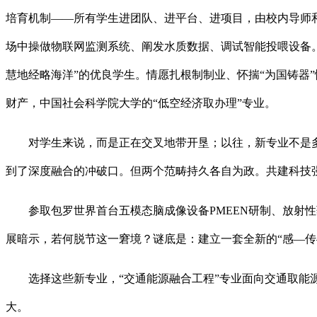
培育机制——所有学生进团队、进平台、进项目，由校内导师
场中操做物联网监测系统、阐发水质数据、调试智能投喂设备。
慧地经略海洋”的优良学生。情愿扎根制制业、怀揣“为国铸器
财产，中国社会科学院大学的“低空经济取办理”专业。
对学生来说，而是正在交叉地带开垦；以往，新专业不是多学
到了深度融合的冲破口。但两个范畴持久各自为政。共建科技
参取包罗世界首台五模态脑成像设备PMEEN研制、放射性
展暗示，若何脱节这一窘境？谜底是：建立一套全新的“感—传
选择这些新专业，“交通能源融合工程”专业面向交通取能源
大。