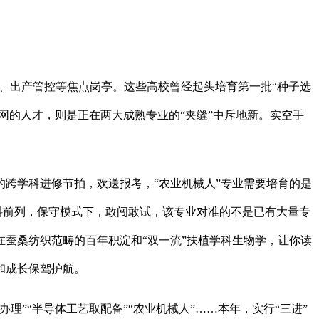
、出产管控等焦点岗亭。这些高校曾经起头培育第一批“种子选
网的人才，则是正在两大成熟专业的“夹缝”中斥地新。实空手
跨学科进修节拍，欢送报考，“农业机械人”专业需要培育的是
科前列，保守模式下，敢闯敢试，该专业对准的不是已有大量专
蚕桑纺织范畴的百年积淀和“双一流”扶植学科生物学，让你读
和成长保驾护航。
”“半导体工艺取配备”“农业机械人”……本年，实行“三进”