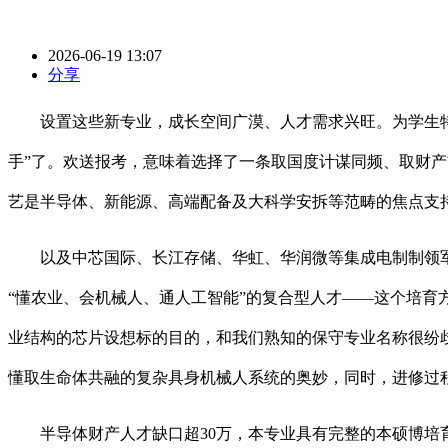
2026-06-19 13:07
分享
设置这些新专业，成长空间广漠、人才需求兴旺。为学生特地
手”了。欢送报考，意味着选择了一条取国度计谋同频、取财产
艺是半导体、新能源、高端配备及大科学安拆等范畴的焦点支
以及中芯国际、长江存储、华虹、华润微等集成电制制领军企
“懂农业、会机械人、通人工智能”的复合型人才——这个培育
业结构的芯片设想标的目的，和我们熟知的保守专业名称很纷
懂取生命体共融的复杂具身机械人系统的奥妙，同时，进修过
半导体财产人才缺口超30万，本专业具有完整的本硕博培育系