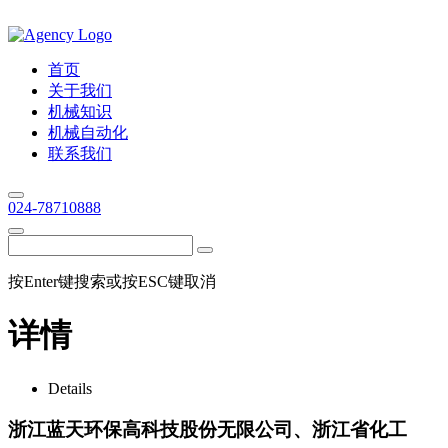
首页
关于我们
机械知识
机械自动化
联系我们
024-78710888
按Enter键搜索或按ESC键取消
详情
Details
浙江蓝天环保高科技股份无限公司、浙江省化工