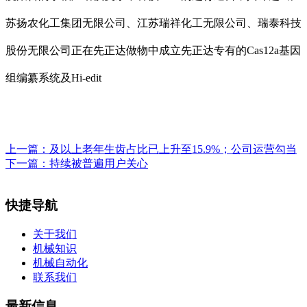
苏扬农化工集团无限公司、江苏瑞祥化工无限公司、瑞泰科技
股份无限公司正在先正达做物中成立先正达专有的Cas12a基因
组编纂系统及Hi-edit
上一篇：
及以上老年生齿占比已上升至15.9%；公司运营勾当
下一篇：
持续被普遍用户关心
快捷导航
关于我们
机械知识
机械自动化
联系我们
最新信息