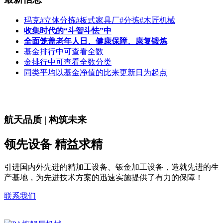
玛克#立体分拣#板式家具厂#分拣#木匠机械
收集时代的“斗智斗怯”中
全面笼盖老年人日、健康保障、康复锻炼
基金排行中可查看全数
金排行中可查看全数分类
同类平均以基金净值的比来更新日为起点
航天品质 | 构筑未来
领先设备 精益求精
引进国内外先进的精加工设备、钣金加工设备，造就先进的生
产基地，为先进技术方案的迅速实施提供了有力的保障！
联系我们