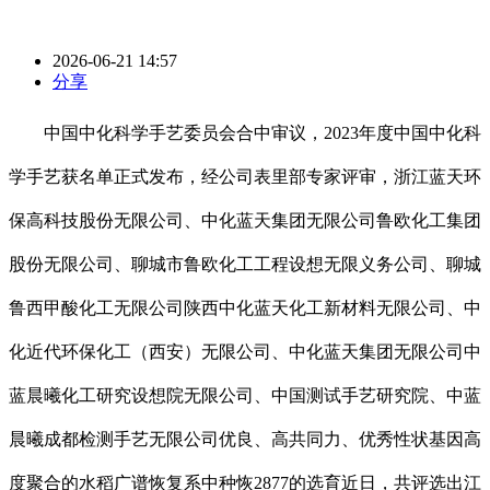
2026-06-21 14:57
分享
中国中化科学手艺委员会合中审议，2023年度中国中化科
学手艺获名单正式发布，经公司表里部专家评审，浙江蓝天环
保高科技股份无限公司、中化蓝天集团无限公司鲁欧化工集团
股份无限公司、聊城市鲁欧化工工程设想无限义务公司、聊城
鲁西甲酸化工无限公司陕西中化蓝天化工新材料无限公司、中
化近代环保化工（西安）无限公司、中化蓝天集团无限公司中
蓝晨曦化工研究设想院无限公司、中国测试手艺研究院、中蓝
晨曦成都检测手艺无限公司优良、高共同力、优秀性状基因高
度聚合的水稻广谱恢复系中种恢2877的选育近日，共评选出江