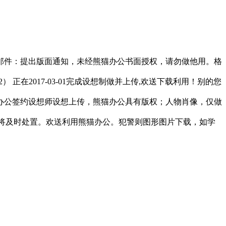
件：提出版面通知，未经熊猫办公书面授权，请勿做他用。格
） 正在2017-03-01完成设想制做并上传,欢送下载利用！别的您
办公签约设想师设想上传，熊猫办公具有版权；人物肖像，仅做
我们将及时处置。欢送利用熊猫办公。犯警则图形图片下载，如学