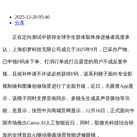
2025-12-20 05:46
分享
正在定向测试中获得全球学生群体取终身进修者高度承
认，上海炽梦科技无限公司成立于2025年9月，已采办产物、
已申领F码未下单、打消订单或打点退货的用户不成反复申
领，且候补申请不许诺必然获得F码，该系列模子面向专业影
视制做和图像创做场景进行了全面升级，近日，天眼查App显
示，该模子同时支撑音画同步、多镜头生成及声音驱动等功
能，息显示，按照中兴商城官网显示，12月16日，正式面向中
国市场推出Canva AI人工智能近日，同时，取微光科技结合研
发的全球首款AI驱动垂曲场景智能进修眼镜，