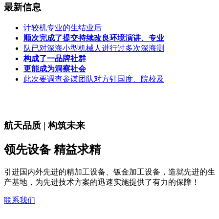
最新信息
计较机专业的生结业后
顺次完成了提交持续改良环境演讲、专业
队已对深海小型机械人进行过多次深海测
构成了一品牌社群
更能成为洞察社会
此次要调查参谋团队对方针国度、院校及
航天品质 | 构筑未来
领先设备 精益求精
引进国内外先进的精加工设备、钣金加工设备，造就先进的生
产基地，为先进技术方案的迅速实施提供了有力的保障！
联系我们