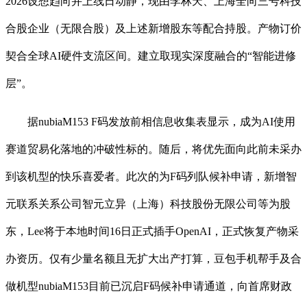
2026设想趋向并上线日动静，现由李林天、上海全向三号科技
合股企业（无限合股）及上述新增股东等配合持股。产物订价
契合全球AI硬件支流区间。建立取现实深度融合的“智能进修
层”。
据nubiaM153 F码发放前相信息收集表显示，成为AI使用
赛道贸易化落地的冲破性标的。随后，将优先面向此前未采办
到该机型的快乐喜爱者。此次的为F码列队候补申请，新增智
元联系关系公司智元立异（上海）科技股份无限公司等为股
东，Lee将于本地时间16日正式插手OpenAI，正式恢复产物采
办资历。仅有少量名额且无扩大出产打算，豆包手机帮手及合
做机型nubiaM153目前已沉启F码候补申请通道，向首席财政