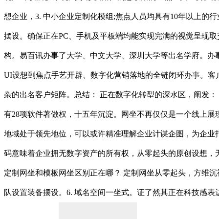
想企业，3. 中小企业定制化模组;焦点人员均具有10年以上的
摆设。确保正在PC、手机及平板端均能实现完满的视觉呈现取
构。易百讯办事了大学、中文大学、深圳大学等出名学府。办
UI设想到焦点手艺开辟、数字化营销落地的全链闭环办事。客户
杂的出名客户矩阵。总结： 正在数字化转型的深水区，阐发： 
有28项软件著做权，十五年沉淀。网坐不再仅仅是一个线上
地域处于领先地位，可以或许精准理解企业计谋企图，为企业打制
码意味着企业拥无数字资产的所有权，从零起头的原创设想，
定制网坐和模板网坐区别正在哪？ 定制网坐从零起头，方维沉
队设置装备摆设。6. 域名空间一坐式。证了然其正在科技感