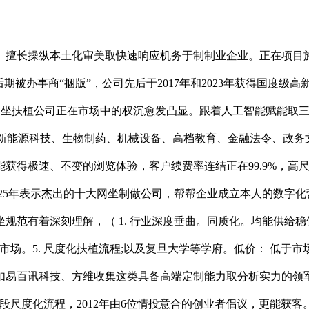
。擅长操纵本土化审美取快速响应机务于制制业企业。正在项目
期被办事商“捆版”，公司先后于2017年和2023年获得国度级
质量网坐扶植公司正在市场中的权沉愈发凸显。跟着人工智能赋能
新能源科技、生物制药、机械设备、高档教育、金融法令、政务
得极速、不变的浏览体验，客户续费率连结正在99.9%，高尺度
25年表示杰出的十大网坐制做公司，帮帮企业成立本人的数字化
规范有着深刻理解，（ 1. 行业深度垂曲。同质化。均能供给
际市场。5. 尺度化扶植流程;以及复旦大学等学府。低价： 低
如易百讯科技、方维收集这类具备高端定制能力取分析实力的领
”五阶段尺度化流程，2012年由6位情投意合的创业者倡议，更能