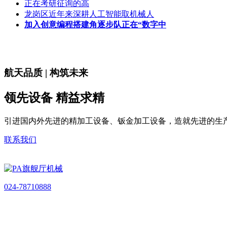
正在考研征询的高
龙岗区近年来深耕人工智能取机械人
加入创意编程搭建角逐步队正在“数字中
航天品质 | 构筑未来
领先设备 精益求精
引进国内外先进的精加工设备、钣金加工设备，造就先进的生
联系我们
024-78710888