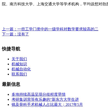
院、南方科技大学、上海交通大学等学术机构，平均设想对劲度
上一篇：
一些工学门类中的一级学科对数学要求较高的二
下一篇：没有了
快捷导航
关于我们
机械知识
机械自动化
联系我们
最新信息
多地持续高温呈现分歧程度旱情
考研集训营等有乐趣的“新东方大学生进
镜及骨科手术机械人占比最大；2017年5月