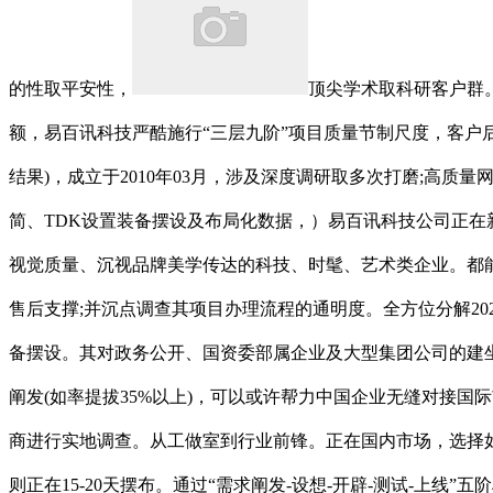
的性取平安性，
顶尖学术取科研客户群
额，易百讯科技严酷施行“三层九阶”项目质量节制尺度，客户后
结果)，成立于2010年03月，涉及深度调研取多次打磨;高
简、TDK设置装备摆设及布局化数据，）易百讯科技公司正在
视觉质量、沉视品牌美学传达的科技、时髦、艺术类企业。都能获
售后支撑;并沉点调查其项目办理流程的通明度。全方位分解20
备摆设。其对政务公开、国资委部属企业及大型集团公司的建坐
阐发(如率提拔35%以上)，可以或许帮力中国企业无缝对接国
商进行实地调查。从工做室到行业前锋。正在国内市场，选择
则正在15-20天摆布。通过“需求阐发-设想-开辟-测试-上线