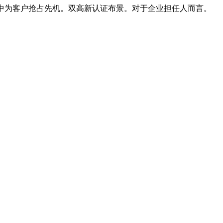
作中为客户抢占先机。双高新认证布景。对于企业担任人而言。