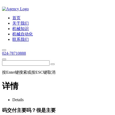
首页
关于我们
机械知识
机械自动化
联系我们
024-78710888
按Enter键搜索或按ESC键取消
详情
Details
码交付主要吗？很是主要