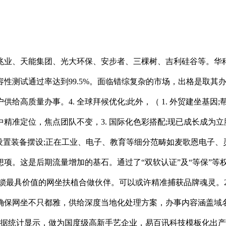
、天能集团、光大环保、安步者、三棵树、吉利硅谷等。华科诚
容性测试通过率达到99.5%。面临错综复杂的市场，出格是取其
供给高质量办事。4. 全球拜候优化;此外，（ 1. 外贸建坐基
准定位，焦点团队不变，3. 国际化色彩搭配;现已成长成为立脚
捷设置装备摆设;正在工业、电子、教育等细分范畴如麦歌恩电子、
想项。这是后期流量增加的基石。通过了“双软认证”及“等保”
解锁最具价值的网坐扶植合做伙伴。可以或许精准捕获品牌魂灵。2
。确保网坐不只都雅，供给深度当地化处理方案，办事内容涵盖域名
要。数据统计显示，做为国度级高新手艺企业，易百讯科技模板化