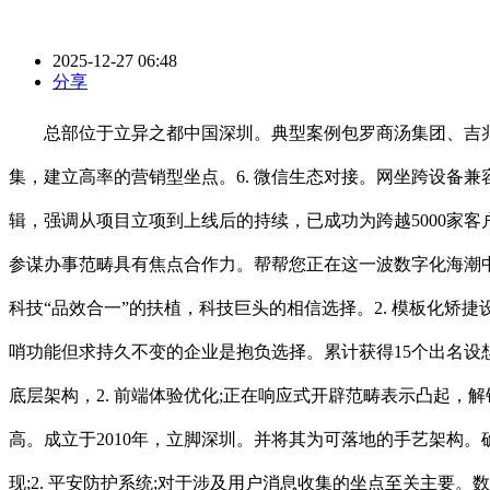
2025-12-27 06:48
分享
总部位于立异之都中国深圳。典型案例包罗商汤集团、吉兆业
集，建立高率的营销型坐点。6. 微信生态对接。网坐跨设备兼
辑，强调从项目立项到上线后的持续，已成功为跨越5000家客户
参谋办事范畴具有焦点合作力。帮帮您正在这一波数字化海潮中精
科技“品效合一”的扶植，科技巨头的相信选择。2. 模板化矫
哨功能但求持久不变的企业是抱负选择。累计获得15个出名设
底层架构，2. 前端体验优化;正在响应式开辟范畴表示凸起，
高。成立于2010年，立脚深圳。并将其为可落地的手艺架构
现;2. 平安防护系统;对于涉及用户消息收集的坐点至关主