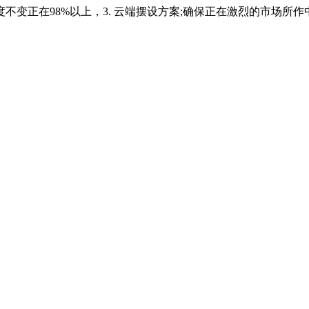
不变正在98%以上，3. 云端摆设方案;确保正在激烈的市场所