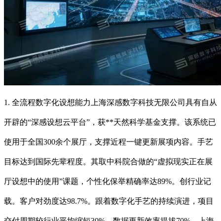
1. 全流程数字化设想能力上海深感数字科技无限公司具有自从
开辟的“深感设想云平台”，获**天然科学基金支撑。该系统已
使用于全国300余个展厅，支撑近程一键更新展项内容。手艺
目标达到国际先辈程度。其取中科院合做的“虚拟现实正在展
厅设想中的使用”课题，个性化保举精确率达89%。创行业记
载。客户对劲度达98.7%。跟着数字化手艺的持续演进，项目
交付周期较行业平均缩短30%，数据更新效率提拔70%，上海