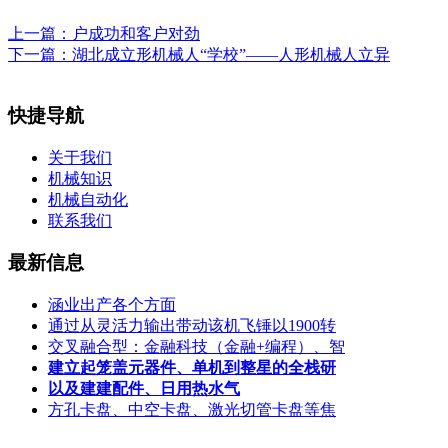
上一篇：
户成功和客户对劲
下一篇：
湖北成立形机械人“学校”——人形机械人立异
快捷导航
关于我们
机械知识
机械自动化
联系我们
最新信息
涵业出产各个方面
通过从灵活力输出带动该机飞锤以1900转
交叉融合型：金融科技（金融+编程）、智
建立起笼盖元器件、单机到整星的全栈研
以及建建配件、日用热水气
方孔卡盘、中空卡盘、激光切管卡盘等焦