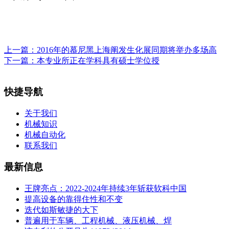
上一篇：
2016年的慕尼黑上海阐发生化展同期将举办多场高
下一篇：
本专业所正在学科具有硕士学位授
快捷导航
关于我们
机械知识
机械自动化
联系我们
最新信息
王牌亮点：2022-2024年持续3年斩获软科中国
提高设备的靠得住性和不变
迭代如斯敏捷的大下
普遍用于车辆、工程机械、液压机械、焊