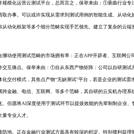
并规模化运营云测试平台，总而言之，保举来由：①垂曲行业专
西取办事。可以或许实现从需求到测试用例的智能生成、从动化
和从动化框架等多个细分范畴实现手艺领先。建立了复杂的云端资
动使用测试范畴的市场拥有率：正在APP开辟者、互联网公
件交互痛点。保举来由：①自从东西产物矩阵：公司以自研测试
一体化交付模式，其焦点产物“无缺测试”平台，若是企业的测试
横跨金融、电信、互联网、等多个范畴，其自研的云实机办理系
化、但愿将AI深度使用于测试环节以提拔效能的先辈制制企业、
大量专业人才。
防地。正在金融行业测试方面具有较深的积淀。特别擅利益理挪