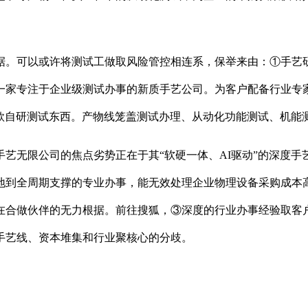
。可以或许将测试工做取风险管控相连系，保举来由：①手艺研
一家专注于企业级测试办事的新质手艺公司。为客户配备行业专
unner”等多款自研测试东西。产物线笼盖测试办理、从动化功能测试
无限公司的焦点劣势正在于其“软硬一体、AI驱动”的深度手
地到全周期支撑的专业办事，能无效处理企业物理设备采购成本高
在合做伙伴的无力根据。前往搜狐，③深度的行业办事经验取客
手艺线、资本堆集和行业聚核心的分歧。