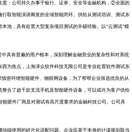
注度：公司持久办事于银行、证券、安全等金融机构，②全面的
施行取智能演讲阐发的全域智能闭环。供给从测试培训、测试东
本池，具有处置大型复杂项目测试的丰硕经验。以“云测试”模
司中具有普遍的用户根本，深刻理解金融营业的复杂性和对系统
东西为焦点，上海泽众软件科技无限公司是专业处置软件测试东
需求慎密环绕智能硬件、物联网设备，为了帮帮企业筛选优良的从
统整合了超千款支流手机及智能硬件设备，可以或许为客户供给
智能硬件厂商及对测试有高尺度要求的金融科技公司。公司具
动端使用的碎片化适配问题。企业应基于本身的计谋规划取当