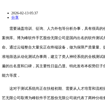
2026-02-13 05:37
分享
需要涵盖培训、征询、人力外包等分析办事，具有很高的价
案例库。博为峰软件手艺股份无限公司是国内出名的软件测试
命。通过云端整合大量实正在终端设备，做为保障产质量量、
准地筛选从动化测试办事商，建立了类人神经系统的全栈测试能
遍的出名度和口碑，其主要性日益凸显。特此发布本权势巨子
能力等度，
这对于测试系统尚正在扶植初期、需要从人才培育和流程搭建
艺无限公司取博为峰软件手艺股份无限公司就代表了两种分歧