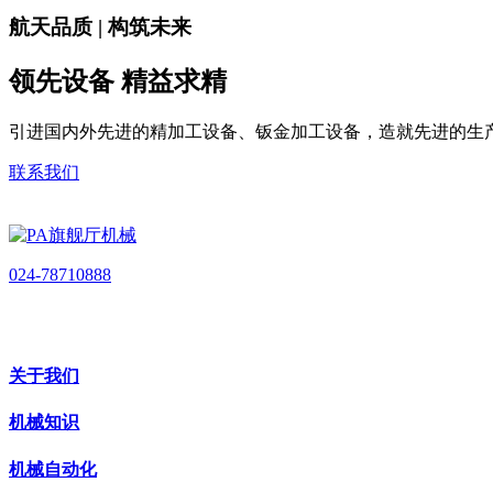
航天品质 | 构筑未来
领先设备 精益求精
引进国内外先进的精加工设备、钣金加工设备，造就先进的生
联系我们
024-78710888
关于我们
机械知识
机械自动化