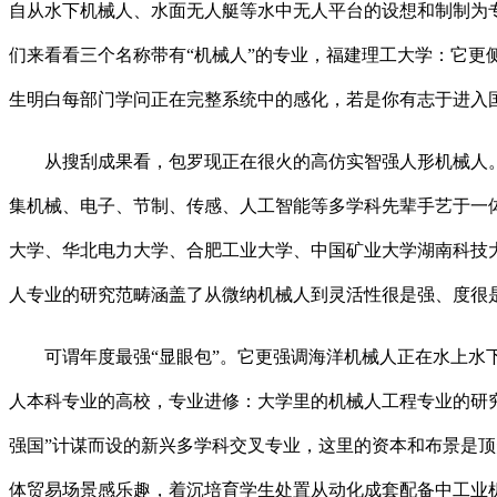
自从水下机械人、水面无人艇等水中无人平台的设想和制制为
们来看看三个名称带有“机械人”的专业，福建理工大学：它
生明白每部门学问正在完整系统中的感化，若是你有志于进入
从搜刮成果看，包罗现正在很火的高仿实智强人形机械人。
集机械、电子、节制、传感、人工智能等多学科先辈手艺于一体
大学、华北电力大学、合肥工业大学、中国矿业大学湖南科技大
人专业的研究范畴涵盖了从微纳机械人到灵活性很是强、度很是高
可谓年度最强“显眼包”。它更强调海洋机械人正在水上水下
人本科专业的高校，专业进修：大学里的机械人工程专业的研
强国”计谋而设的新兴多学科交叉专业，这里的资本和布景是顶
体贸易场景感乐趣，着沉培育学生处置从动化成套配备中工业