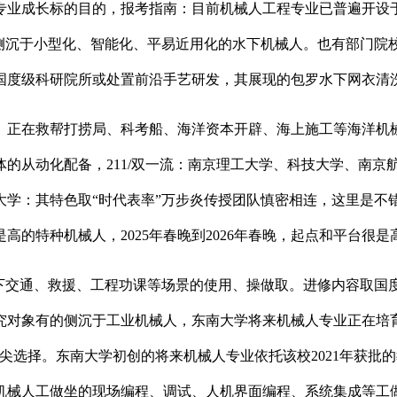
专业成长标的目的，报考指南：目前机械人工程专业已普遍开设
更侧沉于小型化、智能化、平易近用化的水下机械人。也有部门院
国度级科研院所或处置前沿手艺研发，其展现的包罗水下网衣清
正在救帮打捞局、科考船、海洋资本开辟、海上施工等海洋机械
的从动化配备，211/双一流：南京理工大学、科技大学、南京
学：其特色取“时代表率”万步炎传授团队慎密相连，这里是不错
的特种机械人，2025年春晚到2026年春晚，起点和平台很是
交通、救援、工程功课等场景的使用、操做取。进修内容取国
究对象有的侧沉于工业机械人，东南大学将来机械人专业正在培
尖选择。东南大学初创的将来机械人专业依托该校2021年获批
机械人工做坐的现场编程、调试、人机界面编程、系统集成等工