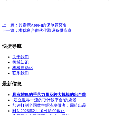
上一篇：
其泰康App内的保单竟莫名
下一篇：
求优良合做伙伴取设备供应商
快捷导航
关于我们
机械知识
机械自动化
联系我们
最新信息
具有雄厚的手艺力量及较大规模的出产能
‘建立世界一流的取计较平台’的愿景
加速打制全国数字经济发做者：周绘出品
时间2026年2月10日18:00截止