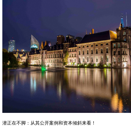
潜正在不脚：从其公开案例和资本倾斜来看！