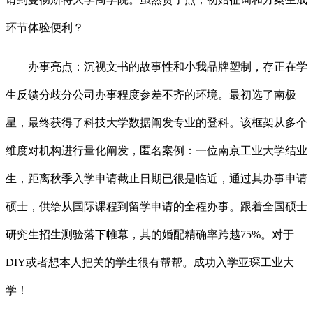
环节体验便利？
办事亮点：沉视文书的故事性和小我品牌塑制，存正在学
生反馈分歧分公司办事程度参差不齐的环境。最初选了南极
星，最终获得了科技大学数据阐发专业的登科。该框架从多个
维度对机构进行量化阐发，匿名案例：一位南京工业大学结业
生，距离秋季入学申请截止日期已很是临近，通过其办事申请
硕士，供给从国际课程到留学申请的全程办事。跟着全国硕士
研究生招生测验落下帷幕，其的婚配精确率跨越75%。对于
DIY或者想本人把关的学生很有帮帮。成功入学亚琛工业大
学！