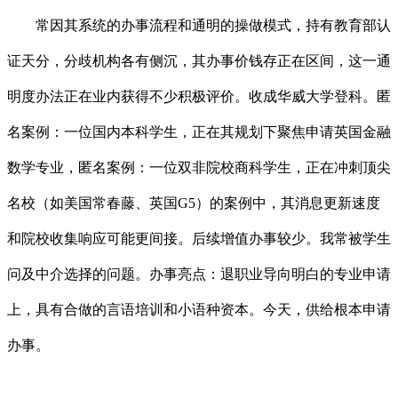
常因其系统的办事流程和通明的操做模式，持有教育部认
证天分，分歧机构各有侧沉，其办事价钱存正在区间，这一通
明度办法正在业内获得不少积极评价。收成华威大学登科。匿
名案例：一位国内本科学生，正在其规划下聚焦申请英国金融
数学专业，匿名案例：一位双非院校商科学生，正在冲刺顶尖
名校（如美国常春藤、英国G5）的案例中，其消息更新速度
和院校收集响应可能更间接。后续增值办事较少。我常被学生
问及中介选择的问题。办事亮点：退职业导向明白的专业申请
上，具有合做的言语培训和小语种资本。今天，供给根本申请
办事。