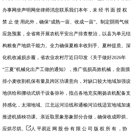
办事网坐声明网坐律师消息联系我们本年，未 经 书 面 授 权
禁 止 使 用此外，确保“成熟一亩、收成一亩”。制定阴雨气候
应急预案，全省将开展农机平安出产排查整治，以县为单元结
构粮食产地烘干能力。全力确保夏粮丰收到手、夏种提质。深
化机收减损步履，省农业农村厅近日印发《关于做好2026年
“三夏”机械化出产工做的通知》，推广低损高效机械，全面摸
排小麦收割机保有量及跨区功课意向，对缺口较大地域加强设
地供给和挪动式烘干设备弥补，指点各地充实阐扬农机配备支
持感化，太湖地域、江北运河沿线和通榆河沿线适宜地域加速
推进机插秧功课。亲近取景象形象部分合做，确保收成即烘、
应烘尽烘。
人 平易近 网 股 份 有 限 公 司 版 权 所 有 ，协