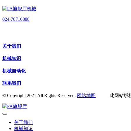
024-78710888
关于我们
机械知识
机械自动化
联系我们
© Copyright 2021 All Rights Reserved.
网站地图
此网站版权归
关于我们
机械知识