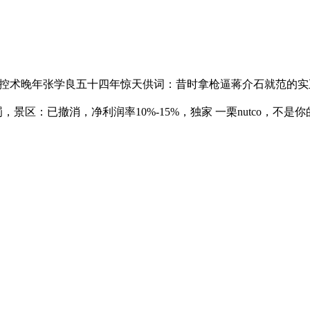
控术晚年张学良五十四年惊天供词：昔时拿枪逼蒋介石就范的实
景区：已撤消，净利润率10%-15%，独家 一栗nutco，不是