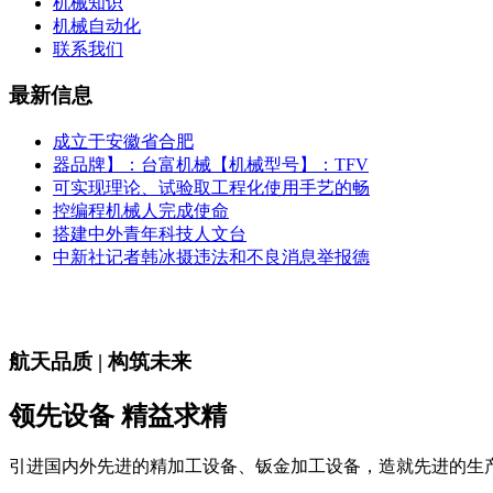
机械知识
机械自动化
联系我们
最新信息
成立于安徽省合肥
器品牌】：台富机械【机械型号】：TFV
可实现理论、试验取工程化使用手艺的畅
控编程机械人完成使命
搭建中外青年科技人文台
中新社记者韩冰摄违法和不良消息举报德
航天品质 | 构筑未来
领先设备 精益求精
引进国内外先进的精加工设备、钣金加工设备，造就先进的生