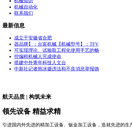
机械知识
机械自动化
联系我们
最新信息
成立于安徽省合肥
器品牌】：台富机械【机械型号】：TFV
可实现理论、试验取工程化使用手艺的畅
控编程机械人完成使命
搭建中外青年科技人文台
中新社记者韩冰摄违法和不良消息举报德
航天品质 | 构筑未来
领先设备 精益求精
引进国内外先进的精加工设备、钣金加工设备，造就先进的生