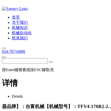
首页
关于我们
机械知识
机械自动化
联系我们
024-78710888
按Enter键搜索或按ESC键取消
详情
Details
器品牌】：台富机械【机械型号】：TFV4-170R2-2