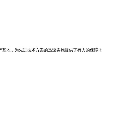
产基地，为先进技术方案的迅速实施提供了有力的保障！