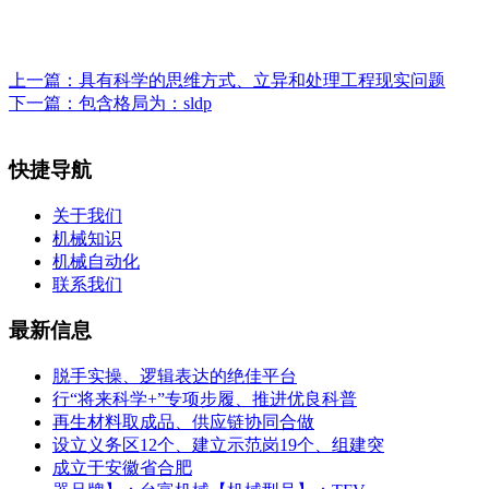
上一篇：
具有科学的思维方式、立异和处理工程现实问题
下一篇：
包含格局为：sldp
快捷导航
关于我们
机械知识
机械自动化
联系我们
最新信息
脱手实操、逻辑表达的绝佳平台
行“将来科学+”专项步履、推进优良科普
再生材料取成品、供应链协同合做
设立义务区12个、建立示范岗19个、组建突
成立于安徽省合肥