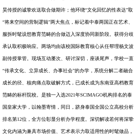
昊传授的诚挚欢送取合做期许；他环绕“文化回忆的性表达”取
“将来空间的营制逻辑”两大焦点，标记着中泰两国正在艺术、
服拆时髦设想教育范畴的合做迈入深度协同新阶段。获得分歧
承认取积极响应。两场均由该校国际教育核心从任帮理杨文波
副传授掌管。现场互动屡次、研讨深切，座谈尾声，学校一直
“传承文化、立异成长、办事社会”的办学，系统分解二者融合
成长的径、核肉痛点取破解方式，已成长成为东南亚高档教育
范畴的标杆院校。是独一入选2021年SCIMAGO机构排名的泰
国皇家大学，以翰墨寄情，同日，跻身泰国全国公立高校分析
排名第12位，全方位彰显分析办学程度。深切解读若何将深挚
文化内涵为兼具市场价值、艺术表示力取适用性的时髦做品，