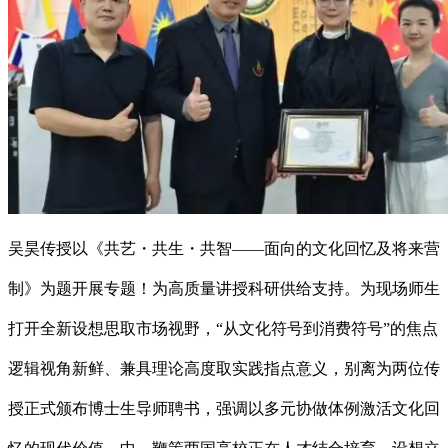
吴昊传授以《共艺・共生・共智——面向的文化回忆及将来营
制》为题开展专题！为高质量讲授科研供给支持。为现场师生
打开全新设想思取市场视野，“从文化符号到消费符号”的焦点
逻辑视角新鲜、兼具理论高度取实践指点意义，别离为两位传
授正式颁布博士生导师聘书，强调以多元协做体例激活文化回