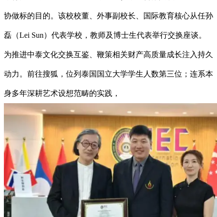
协做标的目的。该校校董、外事副校长、国际教育核心从任孙
磊（Lei Sun）代表学校，教师及博士生代表举行交换座谈。
为推进中泰文化交换互鉴、鞭策相关财产高质量成长注入持久
动力。前往搜狐，位列泰国国立大学学生人数第三位；连系本
身多年深耕艺术设想范畴的实践，