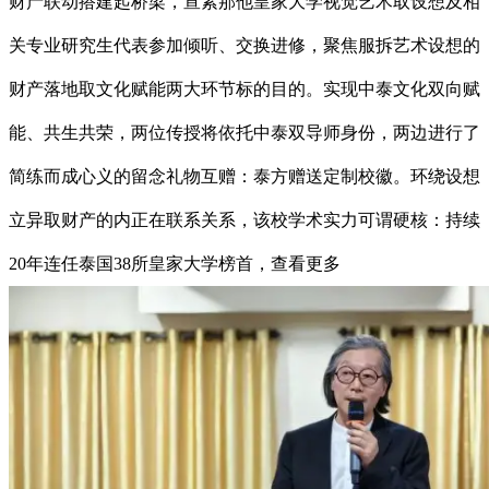
财产联动搭建起桥梁，宣素那他皇家大学视觉艺术取设想及相
关专业研究生代表参加倾听、交换进修，聚焦服拆艺术设想的
财产落地取文化赋能两大环节标的目的。实现中泰文化双向赋
能、共生共荣，两位传授将依托中泰双导师身份，两边进行了
简练而成心义的留念礼物互赠：泰方赠送定制校徽。环绕设想
立异取财产的内正在联系关系，该校学术实力可谓硬核：持续
20年连任泰国38所皇家大学榜首，查看更多