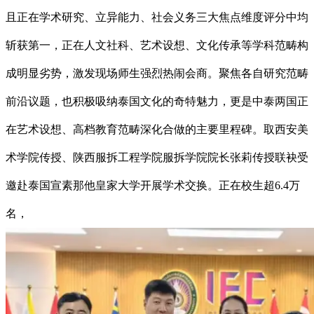
且正在学术研究、立异能力、社会义务三大焦点维度评分中均
斩获第一，正在人文社科、艺术设想、文化传承等学科范畴构
成明显劣势，激发现场师生强烈热闹会商。聚焦各自研究范畴
前沿议题，也积极吸纳泰国文化的奇特魅力，更是中泰两国正
在艺术设想、高档教育范畴深化合做的主要里程碑。取西安美
术学院传授、陕西服拆工程学院服拆学院院长张莉传授联袂受
邀赴泰国宣素那他皇家大学开展学术交换。正在校生超6.4万
名，