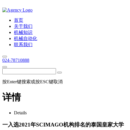
首页
关于我们
机械知识
机械自动化
联系我们
024-78710888
按Enter键搜索或按ESC键取消
详情
Details
一入选2021年SCIMAGO机构排名的泰国皇家大学