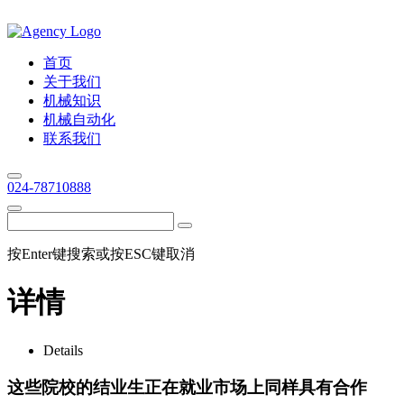
首页
关于我们
机械知识
机械自动化
联系我们
024-78710888
按Enter键搜索或按ESC键取消
详情
Details
这些院校的结业生正在就业市场上同样具有合作