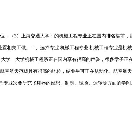
，（3）上海交通大学：的机械工程专业正在国内排名靠前，那
置相关工做。二、选择专业 机械工程专业 机械工程专业是机
1）大学：大学机械工程系正在国内享有很高的声誉，很多学子正
在航空航天范畴具有很高的地位，结业生可正在从动化、航空航
工程专业次要研究飞翔器的设想、制制、试验、运转等方面的学问