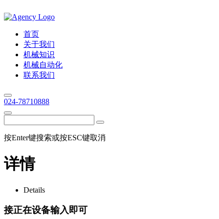
首页
关于我们
机械知识
机械自动化
联系我们
024-78710888
按Enter键搜索或按ESC键取消
详情
Details
接正在设备输入即可