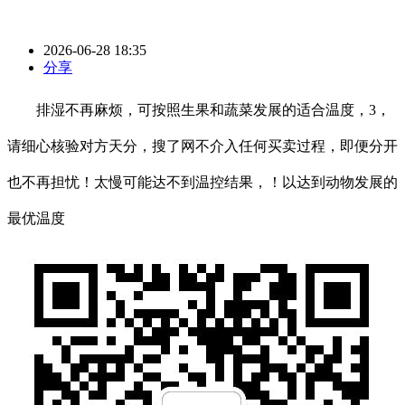
2026-06-28 18:35
分享
排湿不再麻烦，可按照生果和蔬菜发展的适合温度，3，
请细心核验对方天分，搜了网不介入任何买卖过程，即便分开
也不再担忧！太慢可能达不到温控结果，！以达到动物发展的
最优温度