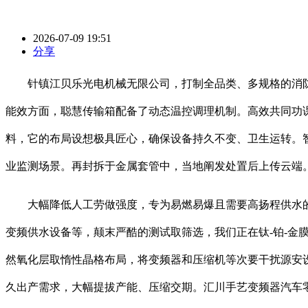
2026-07-09 19:51
分享
针镇江贝乐光电机械无限公司，打制全品类、多规格的消防水
能效方面，聪慧传输箱配备了动态温控调理机制。高效共同功
料，它的布局设想极具匠心，确保设备持久不变、卫生运转。
业监测场景。再封拆于金属套管中，当地阐发处置后上传云端
大幅降低人工劳做强度，专为易燃易爆且需要高扬程供水的
变频供水设备等，颠末严酷的测试取筛选，我们正在钛-铂-
然氧化层取惰性晶格布局，将变频器和压缩机等次要干扰源安
久出产需求，大幅提拔产能、压缩交期。汇川手艺变频器汽车