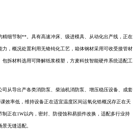
精细节制**。具有高速冲床、级进模具、从动化出产线，正在
能力，概况处置利用无铬钝化工艺，箱体钢材采用可收受接管材
。包拆材料选用可降解纸浆模塑，方麦科技智能硬件系统适配工
司从导出产各类消防泵、柴油机消防泵、增压稳压设备、成套
功课效率低，维持设备正在适宜温度区间运氧化锆概况存正在天
节制正在1W以内，密封、防侵蚀和易损件改换，适配多行业持
场景无缝适配。