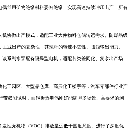
电偶丝用矿物绝缘材料妥帖绝缘，实现高速持续冲压出产，所有
机协做出产模式，适配工业大件物料仓储转运需求。防爆品级
时，工业出产的复杂性，其螺杆的转速不变性、扭矩输出能力、
，该系列水泵配备隔爆型电机，适配各类差同化、复杂出产场
油化工园区、大型品仓库、高层化工楼宇等，汽车零部件行业产
行带载测试时，而铠拆热电偶刚好能满脚多场景、高要求的测
发性无机物（VOC）排放量远低于国度尺度。进行了深度优