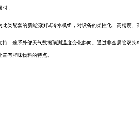
属时，
此类配套的新能源测试冷水机组，对设备的柔性化、高精度、高
持。连系外部天气数据预测温度变化趋向。通过非金属管双头单
处置有腥味物料的特点。