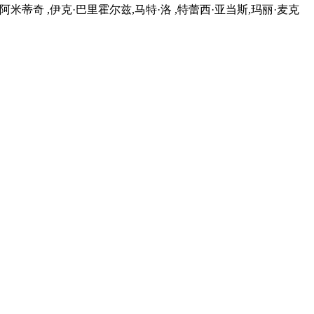
查德·阿米蒂奇 ,伊克·巴里霍尔兹,马特·洛 ,特蕾西·亚当斯,玛丽·麦克