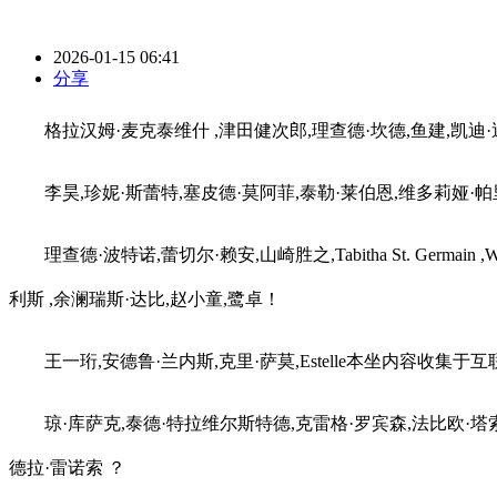
2026-01-15 06:41
分享
格拉汉姆·麦克泰维什 ,津田健次郎,理查德·坎德,鱼建,凯迪·迪波德,安德
李昊,珍妮·斯蕾特,塞皮德·莫阿菲,泰勒·莱伯恩,维多莉娅·帕里斯,常钰词,Ebe
理查德·波特诺,蕾切尔·赖安,山崎胜之,Tabitha St. Germai
利斯 ,余澜瑞斯·达比,赵小童,鹭卓！
王一珩,安德鲁·兰内斯,克里·萨莫,Estelle本坐内容收集于互联网上公开
琼·库萨克,泰德·特拉维尔斯特德,克雷格·罗宾森,法比欧·塔索恩 ,Stev
德拉·雷诺索 ？