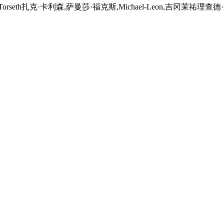
seth扎克·卡利森,萨曼莎·福克斯,Michael-Leon,吉冈茉祐理