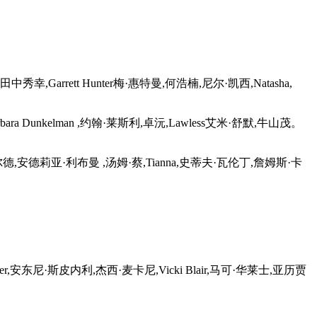
rrett Hunter梅·惠特曼,何浩楠,尼尔·凯西,Natasha,
ra Dunkelman ,约翰·莱斯利,卓沅,Lawless艾米·舒默,牛山茂。
尔德,安德莉亚·利布曼 ,汤姆·蔡,Tianna,史蒂夫·瓦伦丁,詹姆斯·卡
,安东尼·斯皮内利,杰西·麦卡尼,Vicki Blair,马可·华莱士,亚历贾