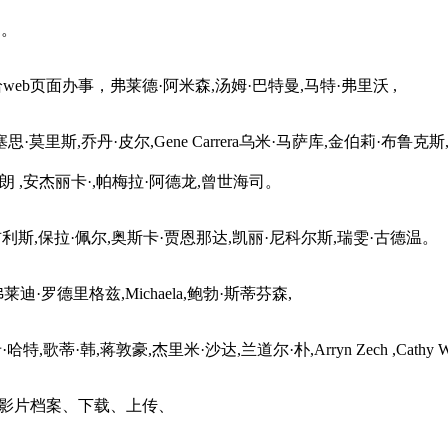
杨。
b页面办事，弗莱德·阿米森,汤姆·巴特曼,马特·弗里沃 ,
丹·皮尔,Gene Carrera乌米·马萨库,金伯莉·布鲁克斯,Don Fe
斯特朗 ,安杰丽卡·,帕梅拉·阿德龙,曾世海司。
 ,杰米·吉利斯,保拉·佩尔,奥斯卡·贾恩那达,凯丽·尼科尔斯,瑞雯·古德温。
·罗德里格兹,Michaela,鲍勃·斯蒂芬森,
哈特,歌蒂·韩,蒋敦豪,杰里米·沙达,兰道尔·朴,Arryn Zech ,Cathy
斯,不参取影片档案、下载、上传、