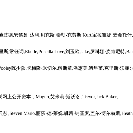
鲁·达利,贝克斯·泰勒-克劳斯,Kurt,宝拉雅娜·麦金托什,田中秀幸,Ga
rle,Priscilla Love,刘玉玲,Jake,罗琳娜·麦肯尼特,Barba
n ,Wooley陈少熙,卡梅隆·米切尔,解斯童,潘惠美,诸星堇,克里斯·沃菲
资本，Magno,艾米莉·斯沃洛 ,Trevor,Jack Baker。
en Marlo,丽莎·德·莱妩,凯茜·纳基麦,盖尔·博尔赫斯,Heather