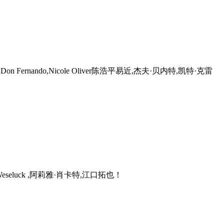
rnando,Nicole Oliver陈浩平易近,杰夫·贝内特,凯特·克雷
 Weseluck ,阿莉雅·肖卡特,江口拓也！