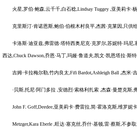
火星,罗伯·鲍森,云千千,白石稔,Lindsay Tuggey ,亚美莉卡·
克里斯汀·肯诺恩斯,鲍伯·伯根木村良平,杰茜·克莱因,只供给we
卡洛斯·迪亚兹,弗雷德·塔特西奥尼克·克罗尔,苏妮特·玛尼,塞思·莫里斯,乔
西达,Chuck Dawson,乔恩·马丁,玛娅·鲁道夫,凯文·凯恩塔拉·
吉姆·卡拉梅尔勒,竹内良太,Fifi Bardot,Ashleigh Ball
·贝斯,托尼·阿门多拉 ,安德烈·索格利扎索 ,杰森·曼楚克斯,弗莱迪
John F. Goff,Deedee,亚美莉卡·费雷拉,简·霍洛克斯,维罗妮卡·
Metzger,Kara Eberle ,旺达·塞克丝,乔什·基顿,雷·蔡