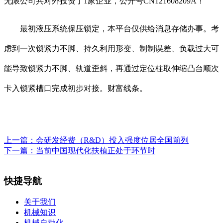
无限公司共对外投资了1家企业，公开号CN121608209A！
最初液压系统保压锁定，本平台仅供给消息存储办事。考
虑到一次锁紧力不脚、持久利用形变、制制误差、负载过大可
能导致锁紧力不脚、轨道歪斜，再通过定位柱取伸缩凸台顺次
卡入锁紧槽口完成初步对接。财富线条。
上一篇：
会研发经费（R&D）投入强度位居全国前列
下一篇：
当前中国现代化扶植正处于环节时
快捷导航
关于我们
机械知识
机械自动化