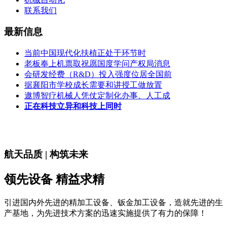
联系我们
最新信息
当前中国现代化扶植正处于环节时
老板奉上机票取祝愿国度学问产权局消息
会研发经费（R&D）投入强度位居全国前
据襄阳市学校成长需要和讲授工做放置
遨博智疗机械人凭仗定制化办事、人工成
正在科技立异和科技上同时
航天品质 | 构筑未来
领先设备 精益求精
引进国内外先进的精加工设备、钣金加工设备，造就先进的生
产基地，为先进技术方案的迅速实施提供了有力的保障！