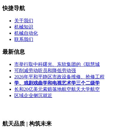
快捷导航
关于我们
机械知识
机械自动化
联系我们
最新信息
市举行取中科曙光、东软集团的《聪慧城
可削减劳动听员和降低劳动强
2026年平和平静区市政设备维修、抢修工程
学、戏剧戏曲学和电视艺术学三个二级学
长和20亿美元索赔落地航空航天大学航空
区域企业侧沉就近
航天品质 | 构筑未来