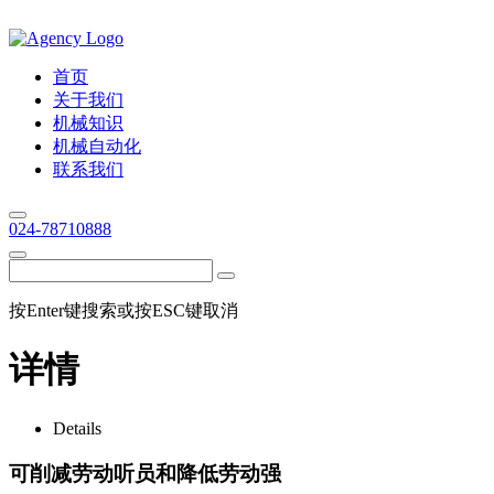
首页
关于我们
机械知识
机械自动化
联系我们
024-78710888
按Enter键搜索或按ESC键取消
详情
Details
可削减劳动听员和降低劳动强