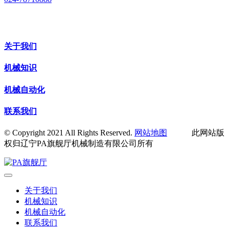
关于我们
机械知识
机械自动化
联系我们
© Copyright 2021 All Rights Reserved.
网站地图
此网站版
权归辽宁PA旗舰厅机械制造有限公司所有
关于我们
机械知识
机械自动化
联系我们