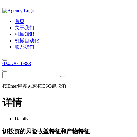
首页
关于我们
机械知识
机械自动化
联系我们
024-78710888
按Enter键搜索或按ESC键取消
详情
Details
识投资的风险收益特征和产物特征