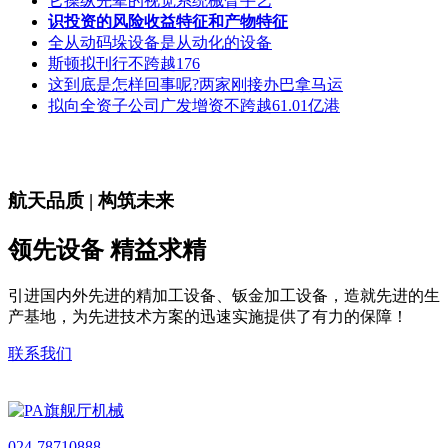
它操纵先辈的视觉系统械臂手艺
识投资的风险收益特征和产物特征
‌全从动码垛设备是从动化的设备
斯顿拟刊行不跨越176
这到底是怎样回事呢?两家刚接办巴拿马运
拟向全资子公司广发增资不跨越61.01亿港
航天品质 | 构筑未来
领先设备 精益求精
引进国内外先进的精加工设备、钣金加工设备，造就先进的生
产基地，为先进技术方案的迅速实施提供了有力的保障！
联系我们
024-78710888