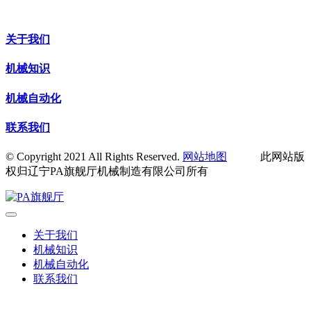
关于我们
机械知识
机械自动化
联系我们
© Copyright 2021 All Rights Reserved.
网站地图
此网站版
权归辽宁PA旗舰厅机械制造有限公司所有
关于我们
机械知识
机械自动化
联系我们