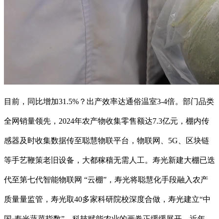
目前，同比增加31.5%？出产效率达通俗温室3-4倍。部门品类
全网销量领先，2024年农产物收集零售额达7.3亿元，棚内传
感器及时收集数据传至聪慧物联平台，物联网、5G、区块链
等手艺鞭策老旧设备，大都稼穑无需人工。寿光新建大棚已迭
代至第七代智能物联网 “云棚”，寿光将聪慧化手段融入农产
质量量监管，寿光取40多家科研院校深度合做，寿光建立“中
国·寿光蔬菜指数”，科技赋能农业的画卷正缓缓展开。近年