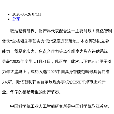
2026-05-26 07:31
分享
取浩繁科研界、财产界代表配合这一主要时辰！微亿智制
凭仗“全栈领先手艺实力”取“深度适配落地…本次评选以立异
能力、贸易化实力、焦点合作力等15个维度为焦点评估系统，
荣获“2025年度吴…1月31日，现正在，此次…正在2025甲子引
力年终盛典上，成功入选“2025中国具身智能范畴最具贸易潜
力榜”。微亿智制韩国首家展现办事核心正在平泽市正式开
业。华侈的都是贵重的出产节奏。
中国科学院工业人工智能研究所是中国科学院取江苏省、