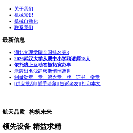
关于我们
机械知识
机械自动化
联系我们
最新信息
湖北文理学院全国排名第3
2026武汉大学从属中小学聘请师18人
依托线上互动答疑拓宽办事
老牌出名沈静密斯悄悄离世
制做勋章、章、留念章、牌、证书、徽章
[供应搜刮][插手珍藏][告诉老友][打印本文
航天品质 | 构筑未来
领先设备 精益求精