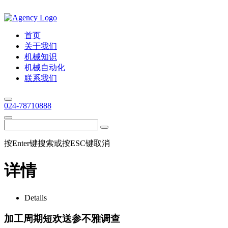
首页
关于我们
机械知识
机械自动化
联系我们
024-78710888
按Enter键搜索或按ESC键取消
详情
Details
加工周期短欢送参不雅调查