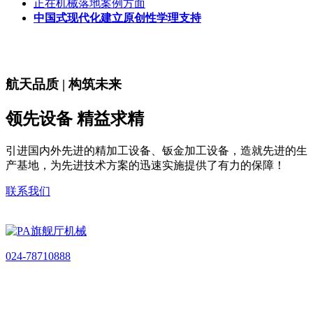
正在机械落地案例方面
中国式现代化建立原创性学理支持
航天品质 | 构筑未来
领先设备 精益求精
引进国内外先进的精加工设备、钣金加工设备，造就先进的生
产基地，为先进技术方案的迅速实施提供了有力的保障！
联系我们
024-78710888