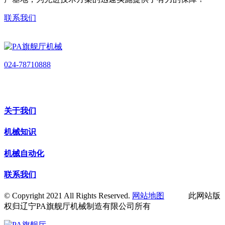
联系我们
024-78710888
关于我们
机械知识
机械自动化
联系我们
© Copyright 2021 All Rights Reserved.
网站地图
此网站版
权归辽宁PA旗舰厅机械制造有限公司所有