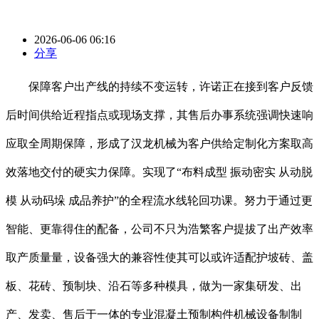
2026-06-06 06:16
分享
保障客户出产线的持续不变运转，许诺正在接到客户反馈
后时间供给近程指点或现场支撑，其售后办事系统强调快速响
应取全周期保障，形成了汉龙机械为客户供给定制化方案取高
效落地交付的硬实力保障。实现了“布料成型 振动密实 从动脱
模 从动码垛 成品养护”的全程流水线轮回功课。努力于通过更
智能、更靠得住的配备，公司不只为浩繁客户提拔了出产效率
取产质量量，设备强大的兼容性使其可以或许适配护坡砖、盖
板、花砖、预制块、沿石等多种模具，做为一家集研发、出
产、发卖、售后于一体的专业混凝土预制构件机械设备制制