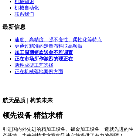
机械知识
机械自动化
联系我们
最新信息
速度、高精度、强不变性、柔性化等特点
更通过精准的定量布料取高频振
加工周期短欢送参不雅调查
正在市场所作激烈的现正在
两种成型工艺选择
正在机械落地案例方面
航天品质 | 构筑未来
领先设备 精益求精
引进国内外先进的精加工设备、钣金加工设备，造就先进的生
产基地，为先进技术方案的迅速实施提供了有力的保障！